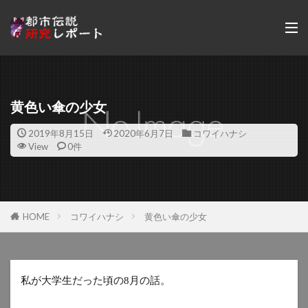
黄色い傘の少女
2019年8月15日
2020年6月7日
コワイハナシ
View
0件
HOME
コワイハナシ
黄色い傘の少女
私が大学生だった頃の
月の話。
8