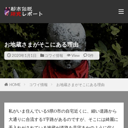
お地蔵さまがそこにある理由
2020年1月1日
コワイ情報
View
0件
HOME
コワイ情報
お地蔵さまがそこにある理由
私がいま住んでいる
県
市の自宅近くに、細い道路から
S
O
大通りに合流する
字路があるのですが、そこには綺麗に
T
手入れがされている地蔵が道路を見守るかのように佇ん